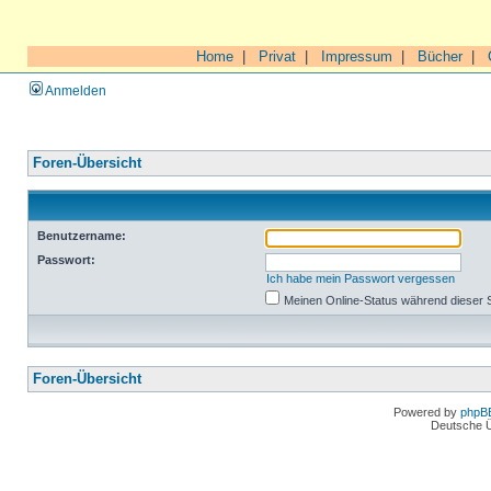
Home
|
Privat
|
Impressum
|
Bücher
|
Anmelden
Foren-Übersicht
Benutzername:
Passwort:
Ich habe mein Passwort vergessen
Meinen Online-Status während dieser 
Foren-Übersicht
Powered by
phpB
Deutsche 