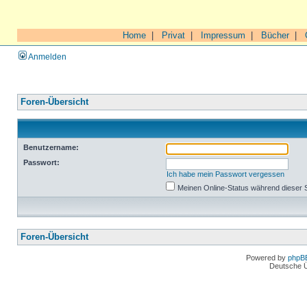
Home
|
Privat
|
Impressum
|
Bücher
|
Anmelden
Foren-Übersicht
Benutzername:
Passwort:
Ich habe mein Passwort vergessen
Meinen Online-Status während dieser 
Foren-Übersicht
Powered by
phpB
Deutsche 