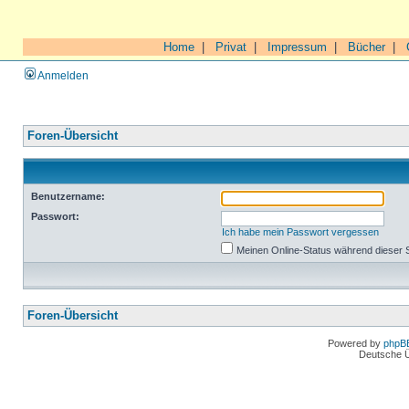
Home
|
Privat
|
Impressum
|
Bücher
|
Anmelden
Foren-Übersicht
Benutzername:
Passwort:
Ich habe mein Passwort vergessen
Meinen Online-Status während dieser 
Foren-Übersicht
Powered by
phpB
Deutsche 