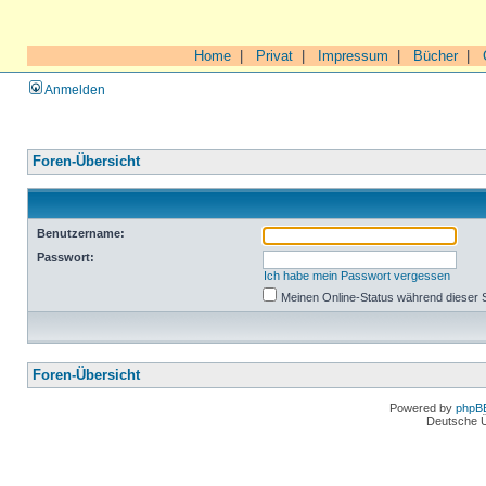
Home
|
Privat
|
Impressum
|
Bücher
|
Anmelden
Foren-Übersicht
Benutzername:
Passwort:
Ich habe mein Passwort vergessen
Meinen Online-Status während dieser 
Foren-Übersicht
Powered by
phpB
Deutsche 