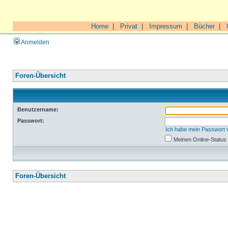
Home
|
Privat
|
Impressum
|
Bücher
|
Anmelden
Foren-Übersicht
Benutzername:
Passwort:
Ich habe mein Passwort
Meinen Online-Status
Foren-Übersicht