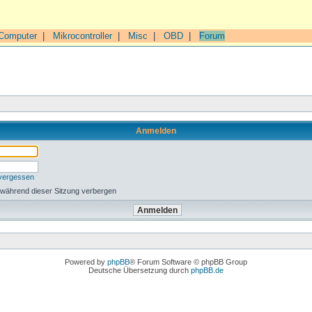
Computer
|
Mikrocontroller
|
Misc
|
OBD
|
Forum
Anmelden
 vergessen
 während dieser Sitzung verbergen
Powered by
phpBB
® Forum Software © phpBB Group
Deutsche Übersetzung durch
phpBB.de