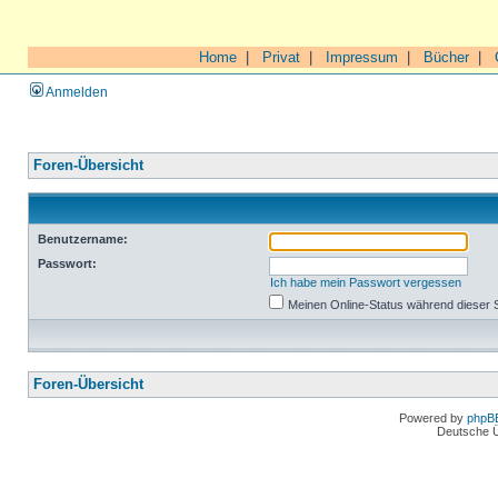
Home
|
Privat
|
Impressum
|
Bücher
|
Anmelden
Foren-Übersicht
Benutzername:
Passwort:
Ich habe mein Passwort vergessen
Meinen Online-Status während dieser 
Foren-Übersicht
Powered by
phpB
Deutsche 