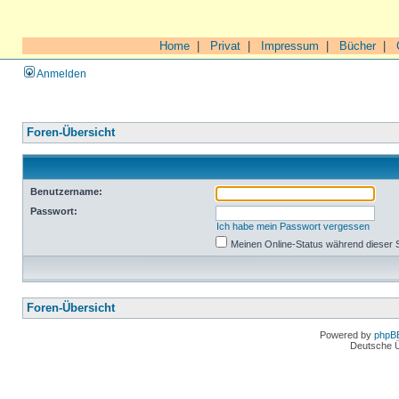
Home
|
Privat
|
Impressum
|
Bücher
|
Anmelden
Foren-Übersicht
Benutzername:
Passwort:
Ich habe mein Passwort vergessen
Meinen Online-Status während dieser 
Foren-Übersicht
Powered by
phpB
Deutsche 