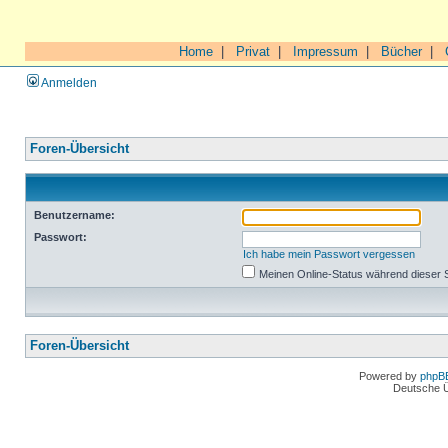
Home
|
Privat
|
Impressum
|
Bücher
|
Anmelden
Foren-Übersicht
Benutzername:
Passwort:
Ich habe mein Passwort vergessen
Meinen Online-Status während dieser 
Foren-Übersicht
Powered by
phpB
Deutsche 