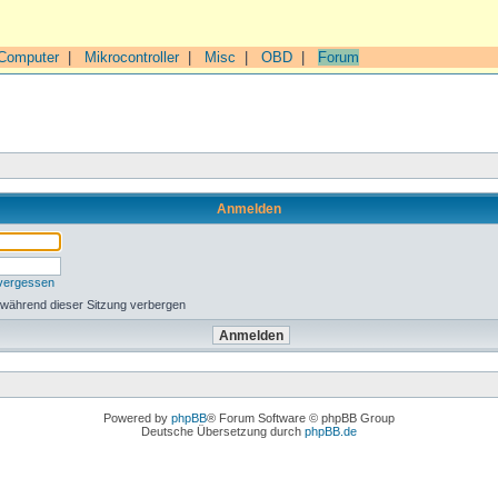
Computer
|
Mikrocontroller
|
Misc
|
OBD
|
Forum
Anmelden
 vergessen
 während dieser Sitzung verbergen
Powered by
phpBB
® Forum Software © phpBB Group
Deutsche Übersetzung durch
phpBB.de