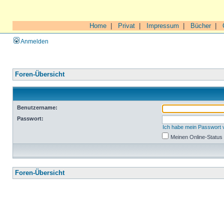
Home
|
Privat
|
Impressum
|
Bücher
|
Anmelden
Foren-Übersicht
Benutzername:
Passwort:
Ich habe mein Passwort
Meinen Online-Status
Foren-Übersicht