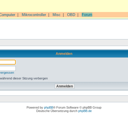
Computer
|
Mikrocontroller
|
Misc
|
OBD
|
Forum
Anmelden
 vergessen
 während dieser Sitzung verbergen
Powered by
phpBB
® Forum Software © phpBB Group
Deutsche Übersetzung durch
phpBB.de