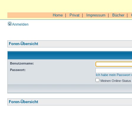
Home
|
Privat
|
Impressum
|
Bücher
|
Anmelden
Foren-Übersicht
Benutzername:
Passwort:
Ich habe mein Passwort
Meinen Online-Status
Foren-Übersicht