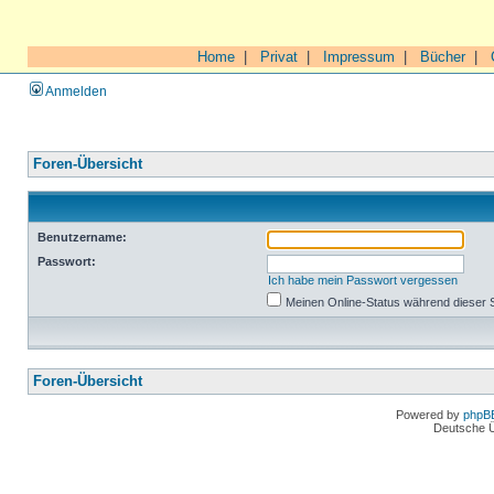
Home
|
Privat
|
Impressum
|
Bücher
|
Anmelden
Foren-Übersicht
Benutzername:
Passwort:
Ich habe mein Passwort vergessen
Meinen Online-Status während dieser 
Foren-Übersicht
Powered by
phpB
Deutsche 