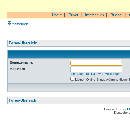
Home
|
Privat
|
Impressum
|
Bücher
|
Anmelden
Foren-Übersicht
Benutzername:
Passwort:
Ich habe mein Passwort vergessen
Meinen Online-Status während dieser 
Foren-Übersicht
Powered by
phpB
Deutsche 