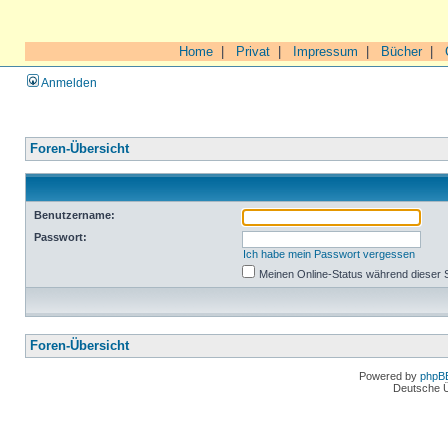
Home
|
Privat
|
Impressum
|
Bücher
|
Anmelden
Foren-Übersicht
Benutzername:
Passwort:
Ich habe mein Passwort vergessen
Meinen Online-Status während dieser 
Foren-Übersicht
Powered by
phpB
Deutsche 