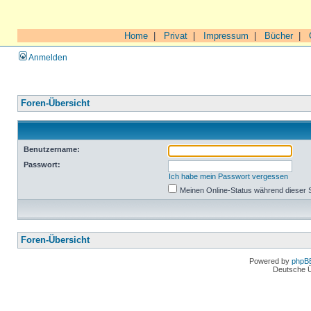
Home
|
Privat
|
Impressum
|
Bücher
|
Anmelden
Foren-Übersicht
Benutzername:
Passwort:
Ich habe mein Passwort vergessen
Meinen Online-Status während dieser 
Foren-Übersicht
Powered by
phpB
Deutsche 