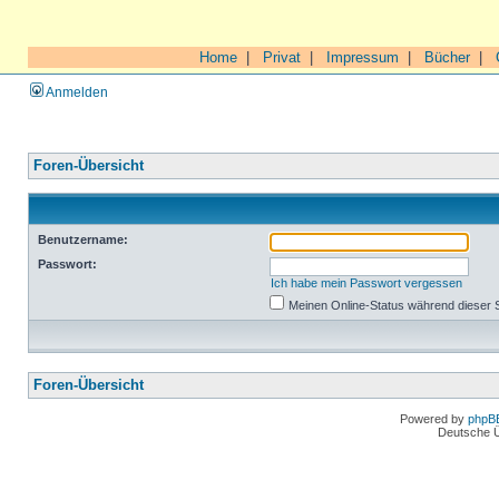
Home
|
Privat
|
Impressum
|
Bücher
|
Anmelden
Foren-Übersicht
Benutzername:
Passwort:
Ich habe mein Passwort vergessen
Meinen Online-Status während dieser 
Foren-Übersicht
Powered by
phpB
Deutsche 