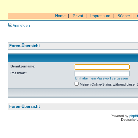
Home
|
Privat
|
Impressum
|
Bücher
|
Anmelden
Foren-Übersicht
Benutzername:
Passwort:
Ich habe mein Passwort vergessen
Meinen Online-Status während dieser 
Foren-Übersicht
Powered by
phpB
Deutsche 