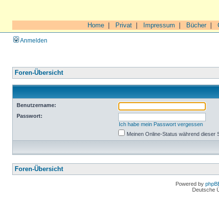
Home
|
Privat
|
Impressum
|
Bücher
|
Anmelden
Foren-Übersicht
Benutzername:
Passwort:
Ich habe mein Passwort vergessen
Meinen Online-Status während dieser 
Foren-Übersicht
Powered by
phpB
Deutsche 