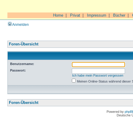
Home
|
Privat
|
Impressum
|
Bücher
|
Anmelden
Foren-Übersicht
Benutzername:
Passwort:
Ich habe mein Passwort vergessen
Meinen Online-Status während dieser 
Foren-Übersicht
Powered by
phpB
Deutsche 