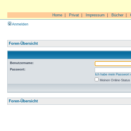
Home
|
Privat
|
Impressum
|
Bücher
|
Anmelden
Foren-Übersicht
Benutzername:
Passwort:
Ich habe mein Passwort
Meinen Online-Status
Foren-Übersicht