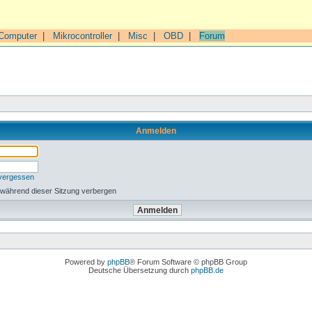
Computer
|
Mikrocontroller
|
Misc
|
OBD
|
Forum
Anmelden
 vergessen
 während dieser Sitzung verbergen
Powered by
phpBB
® Forum Software © phpBB Group
Deutsche Übersetzung durch
phpBB.de