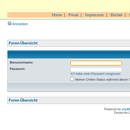
Home
|
Privat
|
Impressum
|
Bücher
|
Anmelden
Foren-Übersicht
Benutzername:
Passwort:
Ich habe mein Passwort vergessen
Meinen Online-Status während dieser 
Foren-Übersicht
Powered by
phpB
Deutsche 