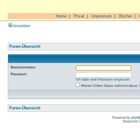
Home
|
Privat
|
Impressum
|
Bücher
|
Anmelden
Foren-Übersicht
Benutzername:
Passwort:
Ich habe mein Passwort vergessen
Meinen Online-Status während dieser 
Foren-Übersicht
Powered by
phpB
Deutsche 