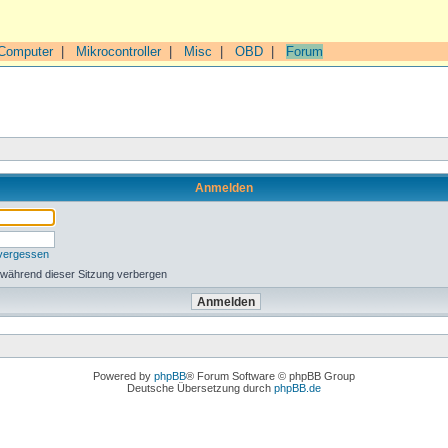
Computer
|
Mikrocontroller
|
Misc
|
OBD
|
Forum
Anmelden
 vergessen
 während dieser Sitzung verbergen
Powered by
phpBB
® Forum Software © phpBB Group
Deutsche Übersetzung durch
phpBB.de