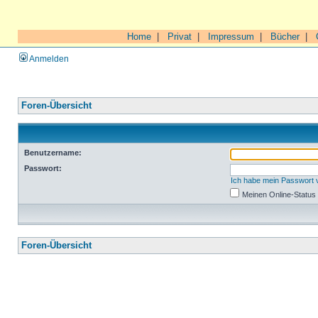
Home
|
Privat
|
Impressum
|
Bücher
|
Anmelden
Foren-Übersicht
Benutzername:
Passwort:
Ich habe mein Passwort
Meinen Online-Status
Foren-Übersicht