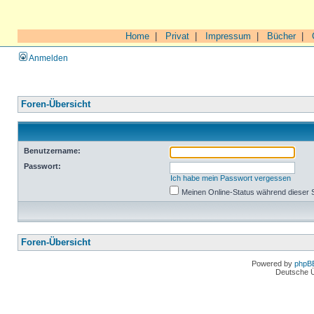
Home
|
Privat
|
Impressum
|
Bücher
|
Anmelden
Foren-Übersicht
Benutzername:
Passwort:
Ich habe mein Passwort vergessen
Meinen Online-Status während dieser 
Foren-Übersicht
Powered by
phpB
Deutsche 