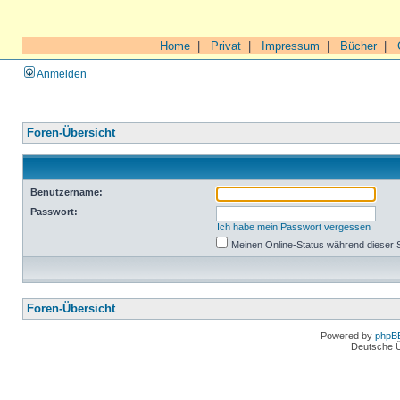
Home
|
Privat
|
Impressum
|
Bücher
|
Anmelden
Foren-Übersicht
Benutzername:
Passwort:
Ich habe mein Passwort vergessen
Meinen Online-Status während dieser 
Foren-Übersicht
Powered by
phpB
Deutsche 