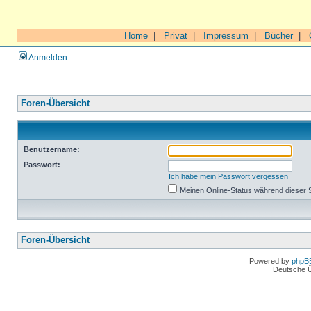
Home
|
Privat
|
Impressum
|
Bücher
|
Anmelden
Foren-Übersicht
Benutzername:
Passwort:
Ich habe mein Passwort vergessen
Meinen Online-Status während dieser 
Foren-Übersicht
Powered by
phpB
Deutsche 