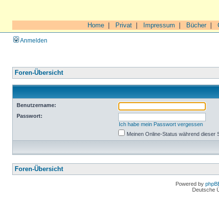
Home
|
Privat
|
Impressum
|
Bücher
|
Anmelden
Foren-Übersicht
Benutzername:
Passwort:
Ich habe mein Passwort vergessen
Meinen Online-Status während dieser 
Foren-Übersicht
Powered by
phpB
Deutsche 