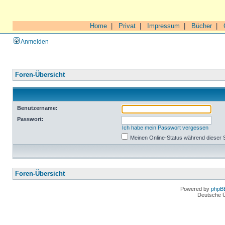
Home
|
Privat
|
Impressum
|
Bücher
|
Anmelden
Foren-Übersicht
Benutzername:
Passwort:
Ich habe mein Passwort vergessen
Meinen Online-Status während dieser 
Foren-Übersicht
Powered by
phpB
Deutsche 