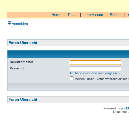
Home
|
Privat
|
Impressum
|
Bücher
|
Anmelden
Foren-Übersicht
Benutzername:
Passwort:
Ich habe mein Passwort vergessen
Meinen Online-Status während dieser 
Foren-Übersicht
Powered by
phpB
Deutsche 