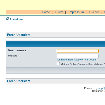
Home
|
Privat
|
Impressum
|
Bücher
|
Anmelden
Foren-Übersicht
Benutzername:
Passwort:
Ich habe mein Passwort vergessen
Meinen Online-Status während dieser 
Foren-Übersicht
Powered by
phpB
Deutsche 