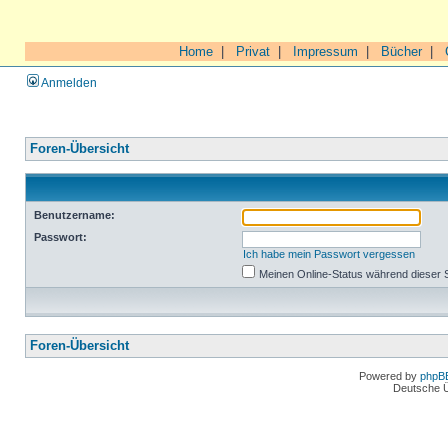
Home
|
Privat
|
Impressum
|
Bücher
|
Anmelden
Foren-Übersicht
Benutzername:
Passwort:
Ich habe mein Passwort vergessen
Meinen Online-Status während dieser 
Foren-Übersicht
Powered by
phpB
Deutsche 