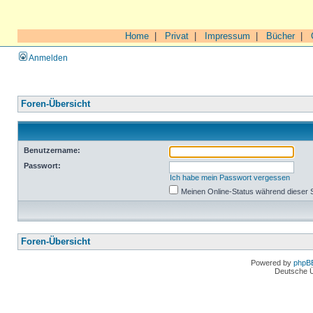
Home
|
Privat
|
Impressum
|
Bücher
|
Anmelden
Foren-Übersicht
Benutzername:
Passwort:
Ich habe mein Passwort vergessen
Meinen Online-Status während dieser 
Foren-Übersicht
Powered by
phpB
Deutsche 