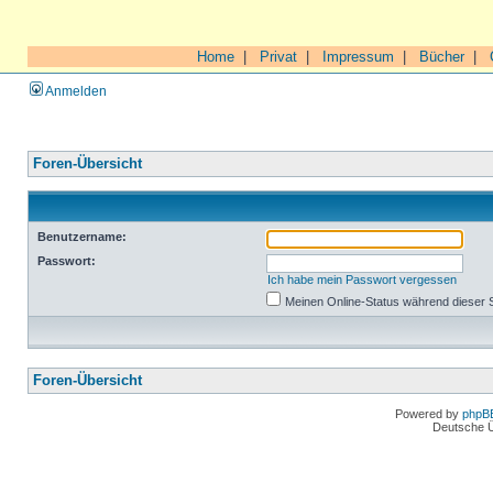
Home
|
Privat
|
Impressum
|
Bücher
|
Anmelden
Foren-Übersicht
Benutzername:
Passwort:
Ich habe mein Passwort vergessen
Meinen Online-Status während dieser 
Foren-Übersicht
Powered by
phpB
Deutsche 