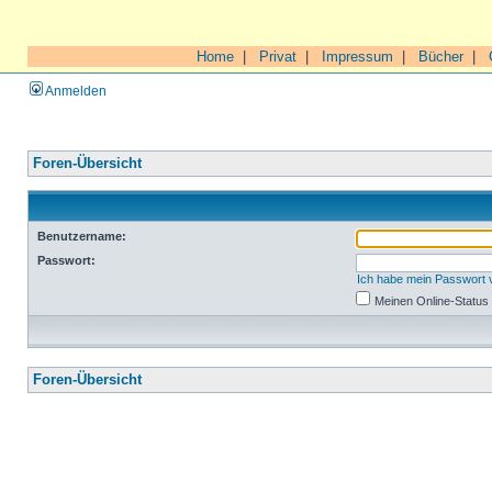
Home
|
Privat
|
Impressum
|
Bücher
|
Anmelden
Foren-Übersicht
Benutzername:
Passwort:
Ich habe mein Passwort
Meinen Online-Status
Foren-Übersicht