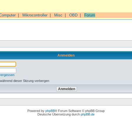
Computer
|
Mikrocontroller
|
Misc
|
OBD
|
Forum
Anmelden
 vergessen
 während dieser Sitzung verbergen
Powered by
phpBB
® Forum Software © phpBB Group
Deutsche Übersetzung durch
phpBB.de