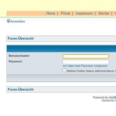
Home
|
Privat
|
Impressum
|
Bücher
|
Anmelden
Foren-Übersicht
Benutzername:
Passwort:
Ich habe mein Passwort vergessen
Meinen Online-Status während dieser 
Foren-Übersicht
Powered by
phpB
Deutsche 