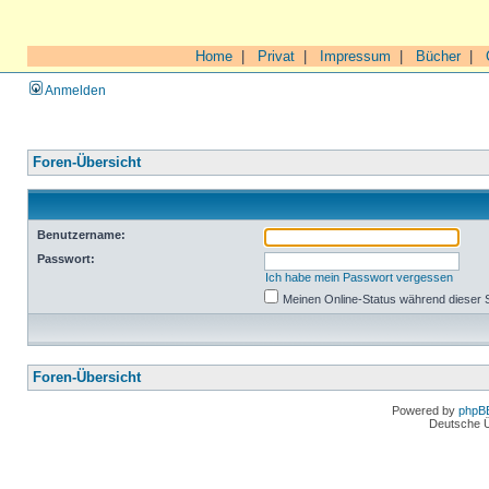
Home
|
Privat
|
Impressum
|
Bücher
|
Anmelden
Foren-Übersicht
Benutzername:
Passwort:
Ich habe mein Passwort vergessen
Meinen Online-Status während dieser 
Foren-Übersicht
Powered by
phpB
Deutsche 