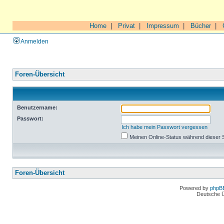
Home
|
Privat
|
Impressum
|
Bücher
|
Anmelden
Foren-Übersicht
Benutzername:
Passwort:
Ich habe mein Passwort vergessen
Meinen Online-Status während dieser 
Foren-Übersicht
Powered by
phpB
Deutsche 