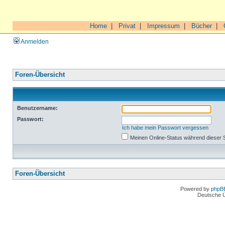
Home
|
Privat
|
Impressum
|
Bücher
|
Anmelden
Foren-Übersicht
Benutzername:
Passwort:
Ich habe mein Passwort vergessen
Meinen Online-Status während dieser 
Foren-Übersicht
Powered by
phpB
Deutsche 