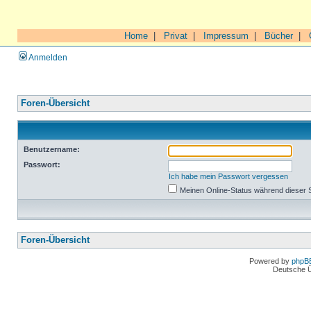
Home
|
Privat
|
Impressum
|
Bücher
|
Anmelden
Foren-Übersicht
Benutzername:
Passwort:
Ich habe mein Passwort vergessen
Meinen Online-Status während dieser 
Foren-Übersicht
Powered by
phpB
Deutsche 