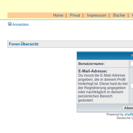
Home
|
Privat
|
Impressum
|
Bücher
|
Anmelden
Foren-Übersicht
P
Benutzername:
E-Mail-Adresse:
Du musst die E-Mail-Adresse
angeben, die in deinem Profil
hinterlegt ist. Diese hast du bei
der Registrierung angegeben
oder nachträglich in deinem
persönlichen Bereich
geändert.
Powered by
phpB
Deutsche 