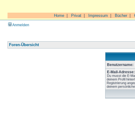
Home
|
Privat
|
Impressum
|
Bücher
|
Anmelden
Foren-Übersicht
Benutzername:
E-Mail-Adresse:
Du musst die E-Mai
deinem Profil hinter
Registrierung ange
deinem persönliche