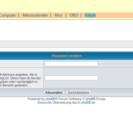
Computer
|
Mikrocontroller
|
Misc
|
OBD
|
Forum
Passwort senden
l-Adresse angeben, die in
legt ist. Diese hast du bei der
geben oder nachträglich in
n Bereich geändert.
Powered by
phpBB
® Forum Software © phpBB Group
Deutsche Übersetzung durch
phpBB.de