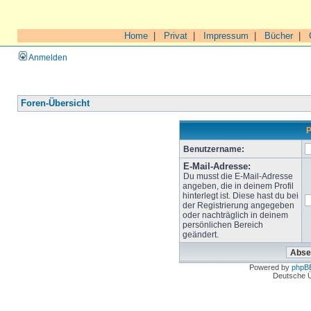
Home
|
Privat
|
Impressum
|
Bücher
|
Anmelden
Foren-Übersicht
P
Benutzername:
E-Mail-Adresse:
Du musst die E-Mail-Adresse
angeben, die in deinem Profil
hinterlegt ist. Diese hast du bei
der Registrierung angegeben
oder nachträglich in deinem
persönlichen Bereich
geändert.
Powered by
phpB
Deutsche 