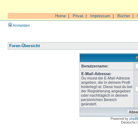
Home
|
Privat
|
Impressum
|
Bücher
|
Anmelden
Foren-Übersicht
P
Benutzername:
E-Mail-Adresse:
Du musst die E-Mail-Adresse
angeben, die in deinem Profil
hinterlegt ist. Diese hast du bei
der Registrierung angegeben
oder nachträglich in deinem
persönlichen Bereich
geändert.
Powered by
phpB
Deutsche 