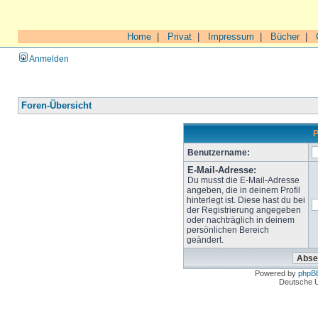
Home
|
Privat
|
Impressum
|
Bücher
|
Anmelden
Foren-Übersicht
P
Benutzername:
E-Mail-Adresse:
Du musst die E-Mail-Adresse
angeben, die in deinem Profil
hinterlegt ist. Diese hast du bei
der Registrierung angegeben
oder nachträglich in deinem
persönlichen Bereich
geändert.
Powered by
phpB
Deutsche 