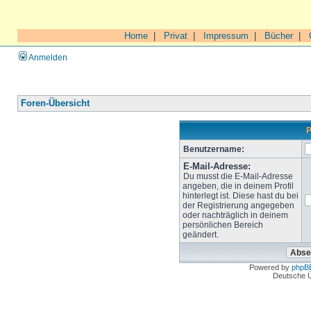
Home
|
Privat
|
Impressum
|
Bücher
|
Anmelden
Foren-Übersicht
P
Benutzername:
E-Mail-Adresse:
Du musst die E-Mail-Adresse
angeben, die in deinem Profil
hinterlegt ist. Diese hast du bei
der Registrierung angegeben
oder nachträglich in deinem
persönlichen Bereich
geändert.
Powered by
phpB
Deutsche 