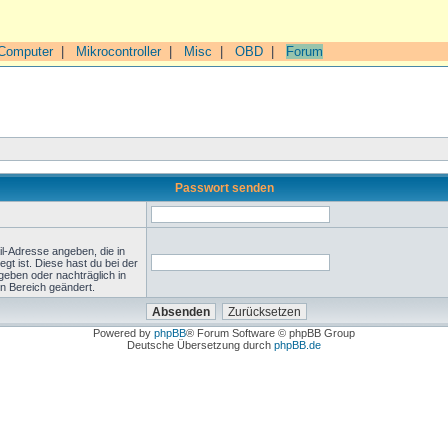
Computer
|
Mikrocontroller
|
Misc
|
OBD
|
Forum
Passwort senden
l-Adresse angeben, die in
legt ist. Diese hast du bei der
geben oder nachträglich in
n Bereich geändert.
Powered by
phpBB
® Forum Software © phpBB Group
Deutsche Übersetzung durch
phpBB.de