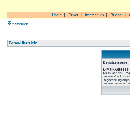
Home
|
Privat
|
Impressum
|
Bücher
|
Anmelden
Foren-Übersicht
Benutzername:
E-Mail-Adresse:
Du musst die E-Mai
deinem Profil hinter
Registrierung ange
deinem persönliche