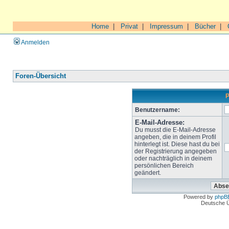
Home
|
Privat
|
Impressum
|
Bücher
|
Anmelden
Foren-Übersicht
P
Benutzername:
E-Mail-Adresse:
Du musst die E-Mail-Adresse
angeben, die in deinem Profil
hinterlegt ist. Diese hast du bei
der Registrierung angegeben
oder nachträglich in deinem
persönlichen Bereich
geändert.
Powered by
phpB
Deutsche 