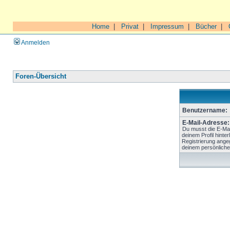
Home
|
Privat
|
Impressum
|
Bücher
|
Anmelden
Foren-Übersicht
Benutzername:
E-Mail-Adresse:
Du musst die E-Mai
deinem Profil hinter
Registrierung ange
deinem persönliche