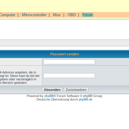
Computer
|
Mikrocontroller
|
Misc
|
OBD
|
Forum
Passwort senden
l-Adresse angeben, die in
legt ist. Diese hast du bei der
geben oder nachträglich in
n Bereich geändert.
Powered by
phpBB
® Forum Software © phpBB Group
Deutsche Übersetzung durch
phpBB.de