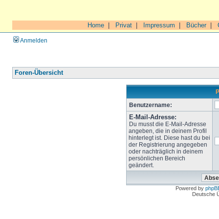
Home
|
Privat
|
Impressum
|
Bücher
|
Anmelden
Foren-Übersicht
P
Benutzername:
E-Mail-Adresse:
Du musst die E-Mail-Adresse
angeben, die in deinem Profil
hinterlegt ist. Diese hast du bei
der Registrierung angegeben
oder nachträglich in deinem
persönlichen Bereich
geändert.
Powered by
phpB
Deutsche 