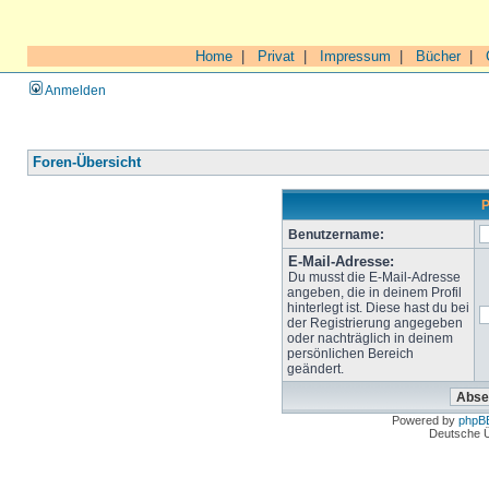
Home
|
Privat
|
Impressum
|
Bücher
|
Anmelden
Foren-Übersicht
P
Benutzername:
E-Mail-Adresse:
Du musst die E-Mail-Adresse
angeben, die in deinem Profil
hinterlegt ist. Diese hast du bei
der Registrierung angegeben
oder nachträglich in deinem
persönlichen Bereich
geändert.
Powered by
phpB
Deutsche 