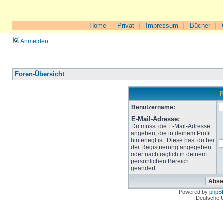
Home
|
Privat
|
Impressum
|
Bücher
|
Anmelden
Foren-Übersicht
P
Benutzername:
E-Mail-Adresse:
Du musst die E-Mail-Adresse
angeben, die in deinem Profil
hinterlegt ist. Diese hast du bei
der Registrierung angegeben
oder nachträglich in deinem
persönlichen Bereich
geändert.
Powered by
phpB
Deutsche 